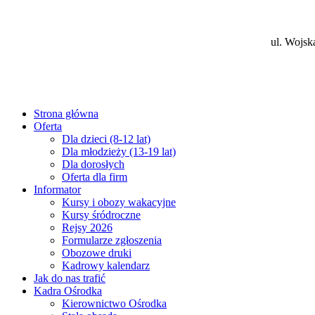
ul. Wojsk
Strona główna
Oferta
Dla dzieci (8-12 lat)
Dla młodzieży (13-19 lat)
Dla dorosłych
Oferta dla firm
Informator
Kursy i obozy wakacyjne
Kursy śródroczne
Rejsy 2026
Formularze zgłoszenia
Obozowe druki
Kadrowy kalendarz
Jak do nas trafić
Kadra Ośrodka
Kierownictwo Ośrodka