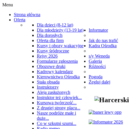
Menu
Strona główna
Oferta
Dla dzieci (8-12 lat)
Dla młodzieży (13-19 lat)
Informator
Dla dorosłych
Oferta dla firm
Jak do nas trafić
Kursy i obozy wakacyjne
Kadra Ośrodka
Kursy śródroczne
Rejsy 2026
s/y Weneda
Formularze zgłoszenia
Galeria
Obozowe druki
Różności
Kadrowy kalendarz
Kierownictwo Ośrodka
Pogoda
Stała obsada
Żegluj dalej
Instruktorzy
Aleja zasłużonych
Instruktor też człowiek...
Kursowa twórczość...
Z drugiej strony placu...
Nasze podróże małe i
duże...
Co w szkutni szumi...
Radio meteo